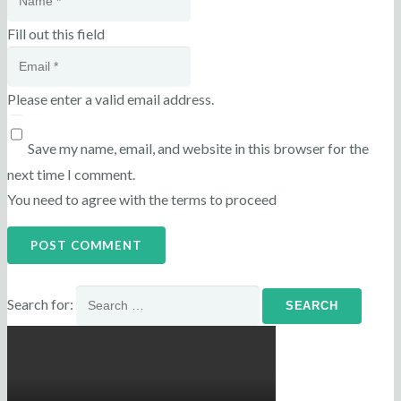
Fill out this field
Please enter a valid email address.
Save my name, email, and website in this browser for the
next time I comment.
You need to agree with the terms to proceed
POST COMMENT
Search for: