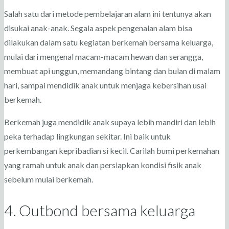
Salah satu dari metode pembelajaran alam ini tentunya akan
disukai anak-anak. Segala aspek pengenalan alam bisa
dilakukan dalam satu kegiatan berkemah bersama keluarga,
mulai dari mengenal macam-macam hewan dan serangga,
membuat api unggun, memandang bintang dan bulan di malam
hari, sampai mendidik anak untuk menjaga kebersihan usai
berkemah.
Berkemah juga mendidik anak supaya lebih mandiri dan lebih
peka terhadap lingkungan sekitar. Ini baik untuk
perkembangan kepribadian si kecil. Carilah bumi perkemahan
yang ramah untuk anak dan persiapkan kondisi fisik anak
sebelum mulai berkemah.
4. Outbond bersama keluarga