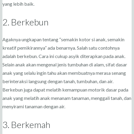
yang lebih baik.
2. Berkebun
Agaknya ungkapan tentang “semakin kotor si anak, semakin
kreatif pemikirannya” ada benarnya. Salah satu contohnya
adalah berkebun. Cara ini cukup asyik diterapkan pada anak.
Selain anak akan mengenal jenis tumbuhan di alam, sifat dasar
anak yang selalu ingin tahu akan membuatnya merasa senang
berinteraksi langsung dengan tanah, tumbuhan, dan air.
Berkebun juga dapat melatih kemampuan motorik dasar pada
anak yang melatih anak menanam tanaman, menggali tanah, dan
menyirami tanaman dengan air.
3. Berkemah