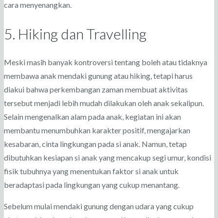
cara menyenangkan.
5. Hiking dan Travelling
Meski masih banyak kontroversi tentang boleh atau tidaknya
membawa anak mendaki gunung atau hiking, tetapi harus
diakui bahwa perkembangan zaman membuat aktivitas
tersebut menjadi lebih mudah dilakukan oleh anak sekalipun.
Selain mengenalkan alam pada anak, kegiatan ini akan
membantu menumbuhkan karakter positif, mengajarkan
kesabaran, cinta lingkungan pada si anak. Namun, tetap
dibutuhkan kesiapan si anak yang mencakup segi umur, kondisi
fisik tubuhnya yang menentukan faktor si anak untuk
beradaptasi pada lingkungan yang cukup menantang.
Sebelum mulai mendaki gunung dengan udara yang cukup