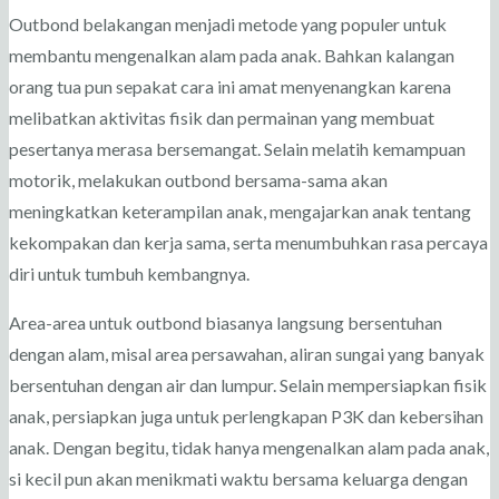
Outbond belakangan menjadi metode yang populer untuk
membantu mengenalkan alam pada anak. Bahkan kalangan
orang tua pun sepakat cara ini amat menyenangkan karena
melibatkan aktivitas fisik dan permainan yang membuat
pesertanya merasa bersemangat. Selain melatih kemampuan
motorik, melakukan outbond bersama-sama akan
meningkatkan keterampilan anak, mengajarkan anak tentang
kekompakan dan kerja sama, serta menumbuhkan rasa percaya
diri untuk tumbuh kembangnya.
Area-area untuk outbond biasanya langsung bersentuhan
dengan alam, misal area persawahan, aliran sungai yang banyak
bersentuhan dengan air dan lumpur. Selain mempersiapkan fisik
anak, persiapkan juga untuk perlengkapan P3K dan kebersihan
anak. Dengan begitu, tidak hanya mengenalkan alam pada anak,
si kecil pun akan menikmati waktu bersama keluarga dengan