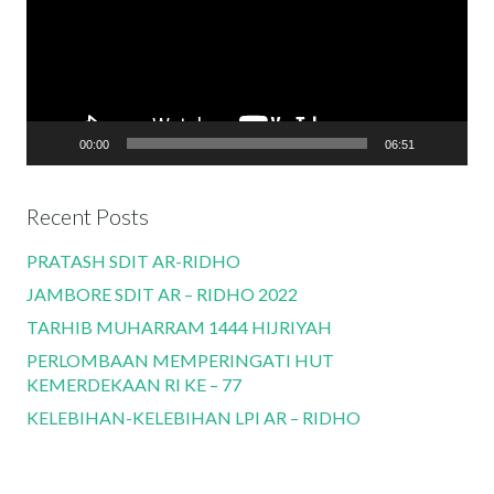
00:00
06:51
Recent Posts
PRATASH SDIT AR-RIDHO
JAMBORE SDIT AR – RIDHO 2022
TARHIB MUHARRAM 1444 HIJRIYAH
PERLOMBAAN MEMPERINGATI HUT
KEMERDEKAAN RI KE – 77
KELEBIHAN-KELEBIHAN LPI AR – RIDHO