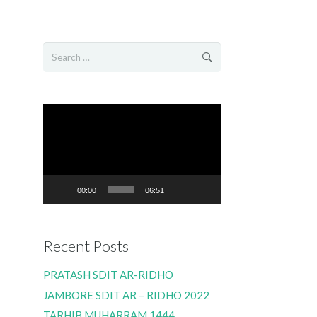
Search
for:
Video
Player
00:00
06:51
Recent Posts
PRATASH SDIT AR-RIDHO
JAMBORE SDIT AR – RIDHO 2022
TARHIB MUHARRAM 1444