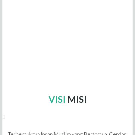
maka didirikanlah Lembaga Pendidikan
Islam Ar-Ridho dengan konsep
“terpadu” dengan harapan dapat
memberikan solusi dan kontribusi
terhadap masalah pendidikan yang
dihadapi umat islam.
VISI
MISI
Terbentuknya Insan Muslim yang Bertaqwa, Cerdas,