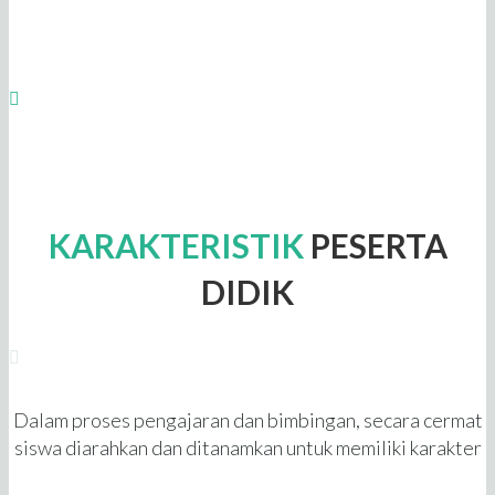
berbagai program ekstra kurikuler sepeti mini drum band,
menari, musik, vokal, pencak silat dan futsal.
Kurikulum lokal khusus Ar-Ridho program baca tulis Al-Qur’an
(Tahsin dan Tahfidz Al Qur’an).
KARAKTERISTIK
PESERTA
DIDIK
Dalam proses pengajaran dan bimbingan, secara cermat
siswa diarahkan dan ditanamkan untuk memiliki karakter