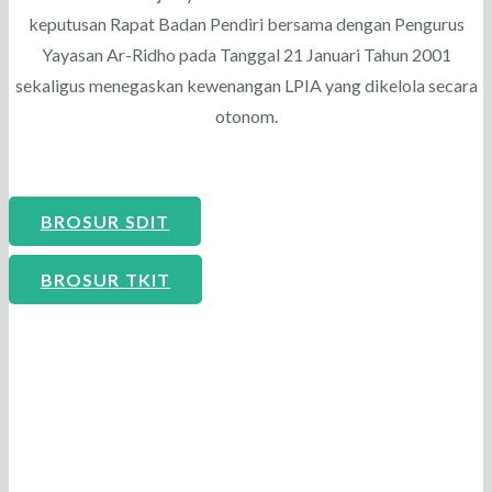
keputusan Rapat Badan Pendiri bersama dengan Pengurus
Yayasan Ar-Ridho pada Tanggal 21 Januari Tahun 2001
sekaligus menegaskan kewenangan LPIA yang dikelola secara
otonom.
BROSUR SDIT
BROSUR TKIT
Berawal dari keinginan para pendiri Ar-
Ridho untuk mengimplementasikan Visi
dan Misi Yayasan Ar-Ridho yaitu da’wah
yang berdimensi pendidikan dan
pendidikan yang berdimensi da’wah,