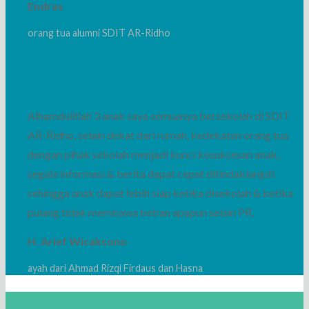
Endras
orang tua alumni SDIT AR-Ridho
Alhamdulillah 3 anak saya semuanya bersekolah di SDIT
AR-Ridho, selain dekat dari rumah, kedekatan orang tua
dengan pihak sekolah menjadi kunci kesuksesan anak,
segala informasi & berita dapat cepat ditindaklanjuti
sehingga anak dapat lebih siap ketika disekolah & ketika
pulang tidak membawa beban apapun selain PR.
H. Arief Wicaksono
ayah dari Ahmad Rizqi Firdaus dan Hasna