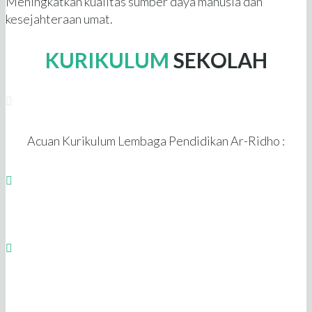
Meningkatkan kualitas sumber daya manusia dan
kesejahteraan umat.
KURIKULUM
SEKOLAH
Acuan Kurikulum Lembaga Pendidikan Ar-Ridho :
Kurikulum Kementrian Pendidikan dan Kebudayaan.
Kurikulum Muatan Lokal (Mulok) AR-RIDHO, antara lain:
Mata Pelajaran Komputer, Bahasa Arab, Bahasa Inggris dan