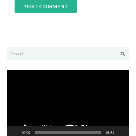
POST COMMENT
Search
for:
Video
Player
00:00
06:51