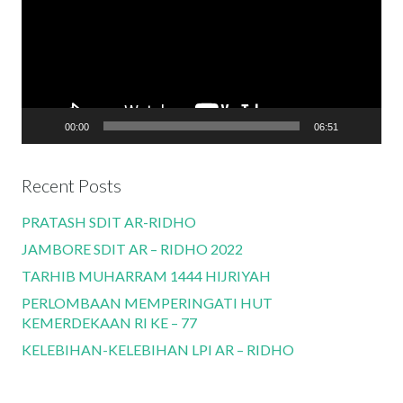
00:00
06:51
Recent Posts
PRATASH SDIT AR-RIDHO
JAMBORE SDIT AR – RIDHO 2022
TARHIB MUHARRAM 1444 HIJRIYAH
PERLOMBAAN MEMPERINGATI HUT
KEMERDEKAAN RI KE – 77
KELEBIHAN-KELEBIHAN LPI AR – RIDHO