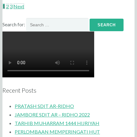
1
2
3
Next
Search for:
Recent Posts
PRATASH SDIT AR-RIDHO
JAMBORE SDIT AR – RIDHO 2022
TARHIB MUHARRAM 1444 HIJRIYAH
PERLOMBAAN MEMPERINGATI HUT